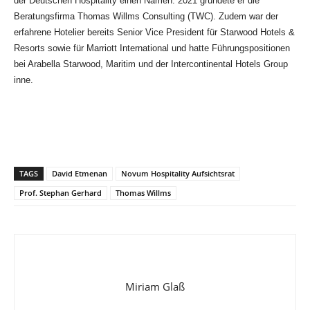
der Deutschen Hospitality einen Namen. 2021 gründete er die
Beratungsfirma Thomas Willms Consulting (TWC). Zudem war der
erfahrene Hotelier bereits Senior Vice President für Starwood Hotels &
Resorts sowie für Marriott International und hatte Führungspositionen
bei Arabella Starwood, Maritim und der Intercontinental Hotels Group
inne.
TAGS
David Etmenan
Novum Hospitality Aufsichtsrat
Prof. Stephan Gerhard
Thomas Willms
Miriam Glaß