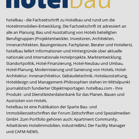
hotelbau - die Fachzeitschrift zu Hotelbau und rund um die
Hotelimmobilien-Entwicklung. Die Fachzeitschrift ist adressiert an
alle an Planung, Bau und Ausstattung von Hotels beteiligten
Berufsgruppen (Projektentwickler, Investoren, Architekten,
Innenarchitekten, Bauingenieure, Fachplaner, Berater und Hoteliers).
hotelbau liefert Informationen und Hintergründe über aktuelle
nationale und internationale Hotelprojekte. Marktentwicklung,
Standortpolitik, Hotel-Finanzierung, Hotel-Neubau und Umbau,
Hotel-Planung, Modernisierung und Sanierung von Hotels, Hotel-
Architektur, Innenarchitektur, Gebäudetechnik, Hotelausstattung,
Hoteldesign und Management-Philosophien stehen im Mittelpunkt
journalistisch fundierter Objektreportagen. hotelbau.com - Ihre
Produkt- und Dienstleisterdatenbank für das Planen, Bauen und
Ausrüsten von Hotels.
hotelbau ist eine Publikation der Sparte Bau- und
Immobilienzeitschriften der Forum Zeitschriften und Spezialmedien
GmbH. Zum Portfolio gehören auch:
Apartment Community
,
Arbeitskreis Hotelimmobilien
,
industrieBAU
,
Der Facility Manager
und
CAFM-NEWS
.