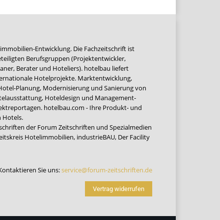
immobilien-Entwicklung. Die Fachzeitschrift ist
teiligten Berufsgruppen (Projektentwickler,
ner, Berater und Hoteliers). hotelbau liefert
ernationale Hotelprojekte. Marktentwicklung,
 Hotel-Planung, Modernisierung und Sanierung von
Hotelausstattung, Hoteldesign und Management-
jektreportagen. hotelbau.com - Ihre Produkt- und
 Hotels.
tschriften der Forum Zeitschriften und Spezialmedien
eitskreis Hotelimmobilien
,
industrieBAU
,
Der Facility
Kontaktieren Sie uns:
service@forum-zeitschriften.de
Vertrag widerrufen