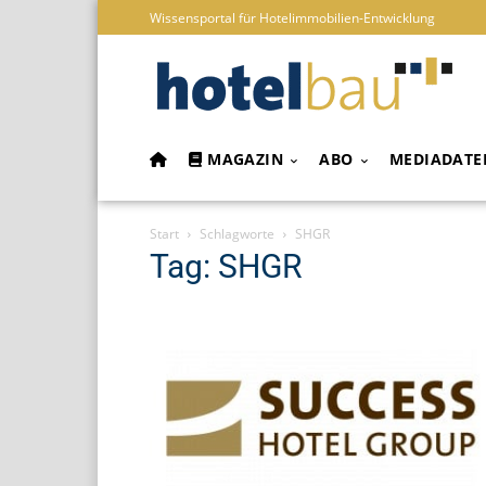
Wissensportal für Hotelimmobilien-Entwicklung
MAGAZIN
ABO
MEDIADATE
Start
Schlagworte
SHGR
Tag: SHGR