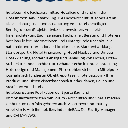
hotelbau - die Fachzeitschrift zu Hotelbau und rund um die
Hotelimmobilien-Entwicklung. Die Fachzeitschrift ist adressiert an
alle an Planung, Bau und Ausstattung von Hotels beteiligten
Berufsgruppen (Projektentwickler, Investoren, Architekten,
Innenarchitekten, Bauingenieure, Fachplaner, Berater und Hoteliers).
hotelbau liefert Informationen und Hintergründe über aktuelle
nationale und internationale Hotelprojekte. Marktentwicklung,
Standortpolitik, Hotel-Finanzierung, Hotel-Neubau und Umbau,
Hotel-Planung, Modernisierung und Sanierung von Hotels, Hotel-
Architektur, Innenarchitektur, Gebäudetechnik, Hotelausstattung,
Hoteldesign und Management-Philosophien stehen im Mittelpunkt
journalistisch fundierter Objektreportagen. hotelbau.com - Ihre
Produkt- und Dienstleisterdatenbank für das Planen, Bauen und
Ausrüsten von Hotels.
hotelbau ist eine Publikation der Sparte Bau- und
Immobilienzeitschriften der Forum Zeitschriften und Spezialmedien
GmbH. Zum Portfolio gehören auch:
Apartment Community
,
Arbeitskreis Hotelimmobilien
,
industrieBAU
,
Der Facility Manager
und
CAFM-NEWS
.