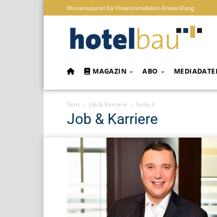
Wissensportal für Hotelimmobilien-Entwicklung
MAGAZIN
ABO
MEDIADATE
Start
Job & Karriere
Seite 3
Job & Karriere