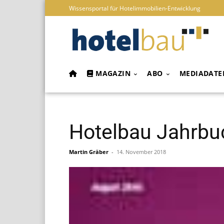
Wissensportal für Hotelimmobilien-Entwicklung
MAGAZIN
ABO
MEDIADATE
Hotelbau Jahrbu
Martin Gräber
-
14. November 2018