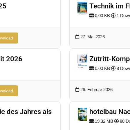
25
Technik im 
0.00 KB
1 Down
27. Mai 2026
wnload
it 2026
Zutritt-Kom
0.00 KB
8 Down
26. Februar 2026
wnload
ie des Jahres als
hotelbau Nac
19.32 MB
88 D