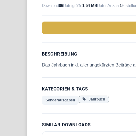
Download
86
Dateigröße
1.54 MB
Datei-Anzahl
1
Erstell
BESCHREIBUNG
Das Jahrbuch inkl. aller ungekürzten Beiträge al
KATEGORIEN & TAGS
Jahrbuch
Sonderausgaben
SIMILAR DOWNLOADS