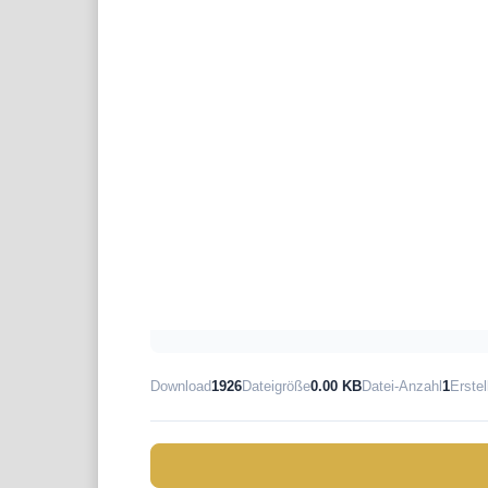
Download
1926
Dateigröße
0.00 KB
Datei-Anzahl
1
Erste