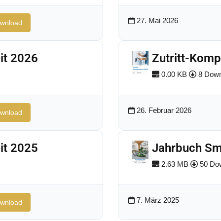
27. Mai 2026
wnload
it 2026
Zutritt-Kom
0.00 KB
8 Down
26. Februar 2026
wnload
it 2025
Jahrbuch Sm
2.63 MB
50 Do
7. März 2025
wnload