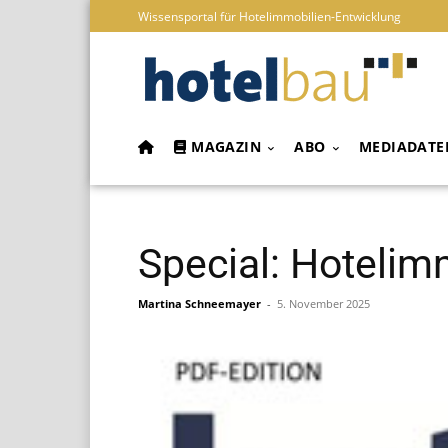
Wissensportal für Hotelimmobilien-Entwicklung
MAGAZIN
ABO
MEDIADATE
Special: Hotelim
Martina Schneemayer
-
5. November 2025