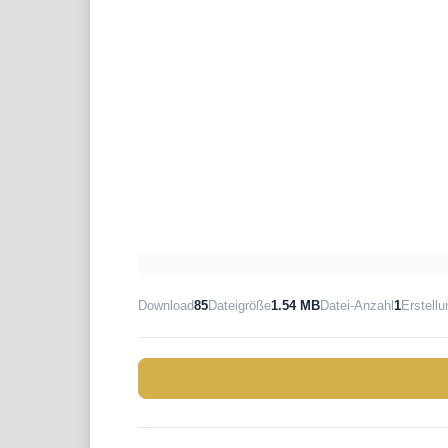
Download
85
Dateigröße
1.54 MB
Datei-Anzahl
1
Erstell