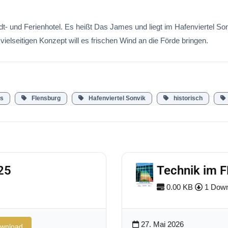
t- und Ferienhotel. Es heißt Das James und liegt im Hafenviertel So
elseitigen Konzept will es frischen Wind an die Förde bringen.
s
Flensburg
Hafenviertel Sonvik
historisch
25
Technik im 
0.00 KB
1 Down
27. Mai 2026
wnload