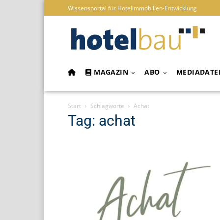
Wissensportal für Hotelimmobilien-Entwicklung
MAGAZIN
ABO
MEDIADATE
Start
Schlagworte
Achat
Tag: achat