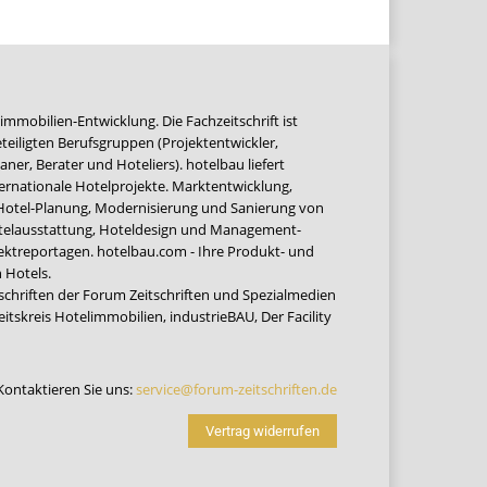
immobilien-Entwicklung. Die Fachzeitschrift ist
teiligten Berufsgruppen (Projektentwickler,
ner, Berater und Hoteliers). hotelbau liefert
ernationale Hotelprojekte. Marktentwicklung,
 Hotel-Planung, Modernisierung und Sanierung von
Hotelausstattung, Hoteldesign und Management-
jektreportagen. hotelbau.com - Ihre Produkt- und
 Hotels.
tschriften der Forum Zeitschriften und Spezialmedien
eitskreis Hotelimmobilien
,
industrieBAU
,
Der Facility
Kontaktieren Sie uns:
service@forum-zeitschriften.de
Vertrag widerrufen