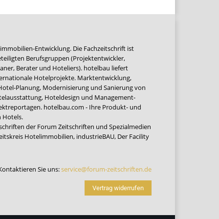
immobilien-Entwicklung. Die Fachzeitschrift ist
teiligten Berufsgruppen (Projektentwickler,
ner, Berater und Hoteliers). hotelbau liefert
ernationale Hotelprojekte. Marktentwicklung,
 Hotel-Planung, Modernisierung und Sanierung von
Hotelausstattung, Hoteldesign und Management-
jektreportagen. hotelbau.com - Ihre Produkt- und
 Hotels.
tschriften der Forum Zeitschriften und Spezialmedien
eitskreis Hotelimmobilien
,
industrieBAU
,
Der Facility
Kontaktieren Sie uns:
service@forum-zeitschriften.de
Vertrag widerrufen