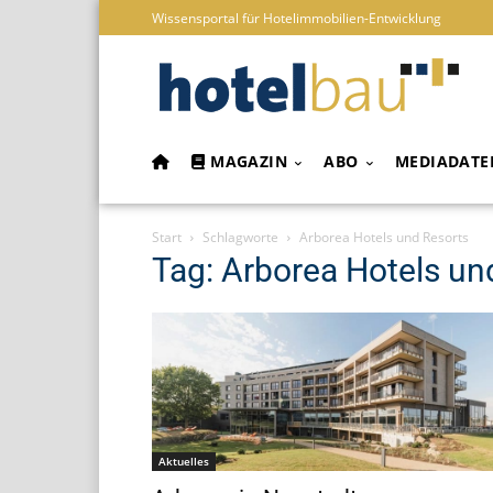
Wissensportal für Hotelimmobilien-Entwicklung
MAGAZIN
ABO
MEDIADATE
Start
Schlagworte
Arborea Hotels und Resorts
Tag: Arborea Hotels un
Aktuelles