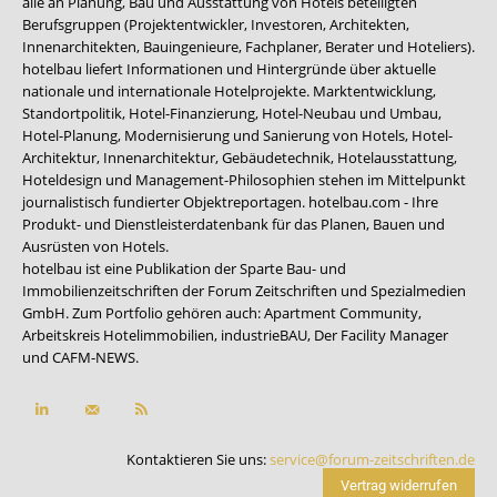
alle an Planung, Bau und Ausstattung von Hotels beteiligten
Berufsgruppen (Projektentwickler, Investoren, Architekten,
Innenarchitekten, Bauingenieure, Fachplaner, Berater und Hoteliers).
hotelbau liefert Informationen und Hintergründe über aktuelle
nationale und internationale Hotelprojekte. Marktentwicklung,
Standortpolitik, Hotel-Finanzierung, Hotel-Neubau und Umbau,
Hotel-Planung, Modernisierung und Sanierung von Hotels, Hotel-
Architektur, Innenarchitektur, Gebäudetechnik, Hotelausstattung,
Hoteldesign und Management-Philosophien stehen im Mittelpunkt
journalistisch fundierter Objektreportagen. hotelbau.com - Ihre
Produkt- und Dienstleisterdatenbank für das Planen, Bauen und
Ausrüsten von Hotels.
hotelbau ist eine Publikation der Sparte Bau- und
Immobilienzeitschriften der Forum Zeitschriften und Spezialmedien
GmbH. Zum Portfolio gehören auch:
Apartment Community
,
Arbeitskreis Hotelimmobilien
,
industrieBAU
,
Der Facility Manager
und
CAFM-NEWS
.
Kontaktieren Sie uns:
service@forum-zeitschriften.de
Vertrag widerrufen