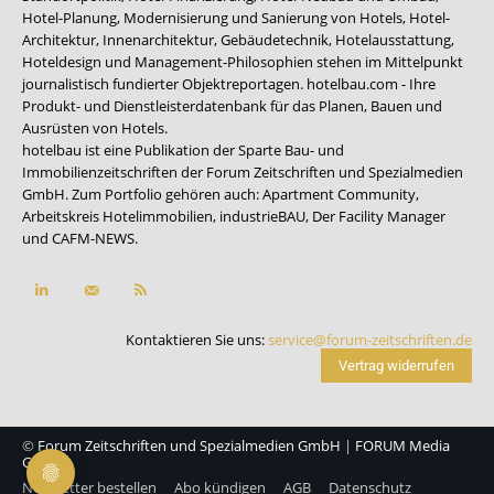
Hotel-Planung, Modernisierung und Sanierung von Hotels, Hotel-
Architektur, Innenarchitektur, Gebäudetechnik, Hotelausstattung,
Hoteldesign und Management-Philosophien stehen im Mittelpunkt
journalistisch fundierter Objektreportagen. hotelbau.com - Ihre
Produkt- und Dienstleisterdatenbank für das Planen, Bauen und
Ausrüsten von Hotels.
hotelbau ist eine Publikation der Sparte Bau- und
Immobilienzeitschriften der Forum Zeitschriften und Spezialmedien
GmbH. Zum Portfolio gehören auch:
Apartment Community
,
Arbeitskreis Hotelimmobilien
,
industrieBAU
,
Der Facility Manager
und
CAFM-NEWS
.
Kontaktieren Sie uns:
service@forum-zeitschriften.de
Vertrag widerrufen
©
Forum Zeitschriften und Spezialmedien GmbH
|
FORUM Media
Group
Newsletter bestellen
Abo kündigen
AGB
Datenschutz