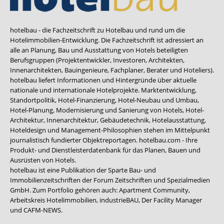
hotelbau - die Fachzeitschrift zu Hotelbau und rund um die
Hotelimmobilien-Entwicklung. Die Fachzeitschrift ist adressiert an
alle an Planung, Bau und Ausstattung von Hotels beteiligten
Berufsgruppen (Projektentwickler, Investoren, Architekten,
Innenarchitekten, Bauingenieure, Fachplaner, Berater und Hoteliers).
hotelbau liefert Informationen und Hintergründe über aktuelle
nationale und internationale Hotelprojekte. Marktentwicklung,
Standortpolitik, Hotel-Finanzierung, Hotel-Neubau und Umbau,
Hotel-Planung, Modernisierung und Sanierung von Hotels, Hotel-
Architektur, Innenarchitektur, Gebäudetechnik, Hotelausstattung,
Hoteldesign und Management-Philosophien stehen im Mittelpunkt
journalistisch fundierter Objektreportagen. hotelbau.com - Ihre
Produkt- und Dienstleisterdatenbank für das Planen, Bauen und
Ausrüsten von Hotels.
hotelbau ist eine Publikation der Sparte Bau- und
Immobilienzeitschriften der Forum Zeitschriften und Spezialmedien
GmbH. Zum Portfolio gehören auch:
Apartment Community
,
Arbeitskreis Hotelimmobilien
,
industrieBAU
,
Der Facility Manager
und
CAFM-NEWS
.