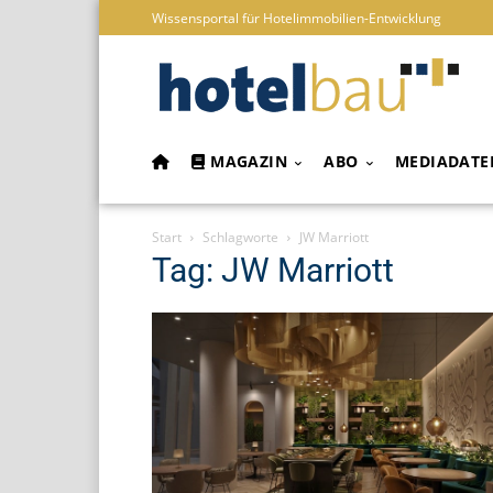
Wissensportal für Hotelimmobilien-Entwicklung
MAGAZIN
ABO
MEDIADATE
Start
Schlagworte
JW Marriott
Tag: JW Marriott