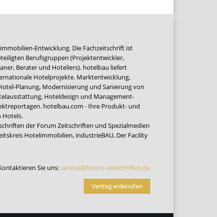
immobilien-Entwicklung. Die Fachzeitschrift ist
teiligten Berufsgruppen (Projektentwickler,
ner, Berater und Hoteliers). hotelbau liefert
ernationale Hotelprojekte. Marktentwicklung,
 Hotel-Planung, Modernisierung und Sanierung von
Hotelausstattung, Hoteldesign und Management-
jektreportagen. hotelbau.com - Ihre Produkt- und
 Hotels.
tschriften der Forum Zeitschriften und Spezialmedien
eitskreis Hotelimmobilien
,
industrieBAU
,
Der Facility
Kontaktieren Sie uns:
service@forum-zeitschriften.de
Vertrag widerrufen