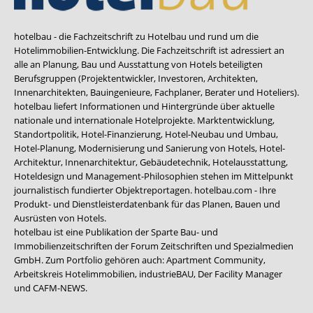
hotelbau - die Fachzeitschrift zu Hotelbau und rund um die
Hotelimmobilien-Entwicklung. Die Fachzeitschrift ist adressiert an
alle an Planung, Bau und Ausstattung von Hotels beteiligten
Berufsgruppen (Projektentwickler, Investoren, Architekten,
Innenarchitekten, Bauingenieure, Fachplaner, Berater und Hoteliers).
hotelbau liefert Informationen und Hintergründe über aktuelle
nationale und internationale Hotelprojekte. Marktentwicklung,
Standortpolitik, Hotel-Finanzierung, Hotel-Neubau und Umbau,
Hotel-Planung, Modernisierung und Sanierung von Hotels, Hotel-
Architektur, Innenarchitektur, Gebäudetechnik, Hotelausstattung,
Hoteldesign und Management-Philosophien stehen im Mittelpunkt
journalistisch fundierter Objektreportagen. hotelbau.com - Ihre
Produkt- und Dienstleisterdatenbank für das Planen, Bauen und
Ausrüsten von Hotels.
hotelbau ist eine Publikation der Sparte Bau- und
Immobilienzeitschriften der Forum Zeitschriften und Spezialmedien
GmbH. Zum Portfolio gehören auch:
Apartment Community
,
Arbeitskreis Hotelimmobilien
,
industrieBAU
,
Der Facility Manager
und
CAFM-NEWS
.