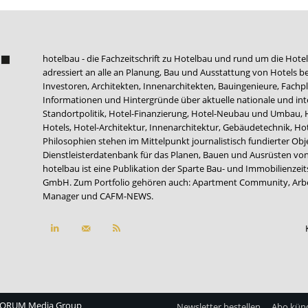
hotelbau - die Fachzeitschrift zu Hotelbau und rund um die Hotel
adressiert an alle an Planung, Bau und Ausstattung von Hotels be
Investoren, Architekten, Innenarchitekten, Bauingenieure, Fachpla
Informationen und Hintergründe über aktuelle nationale und int
Standortpolitik, Hotel-Finanzierung, Hotel-Neubau und Umbau,
Hotels, Hotel-Architektur, Innenarchitektur, Gebäudetechnik, 
Philosophien stehen im Mittelpunkt journalistisch fundierter Ob
Dienstleisterdatenbank für das Planen, Bauen und Ausrüsten von
hotelbau ist eine Publikation der Sparte Bau- und Immobilienzei
GmbH. Zum Portfolio gehören auch:
Apartment Community
,
Arb
Manager
und
CAFM-NEWS
.
ORUM Media Group
Newsletter bestellen
Abo kün