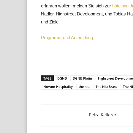
erfahren wollen, melden Sie sich zur
hotelbau 
Nadler, Highstreet Development, und Tobias H
und Ziele.
Programm und Anmeldung
Teilen
TAGS
DGNB
DGNB Platin
Highstreet Developme
Novum Hospitality
the niu
The Niu Brass
The N
Petra Kellerer