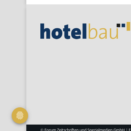
©
Forum Zeitschriften und Spezialmedien GmbH
|
F