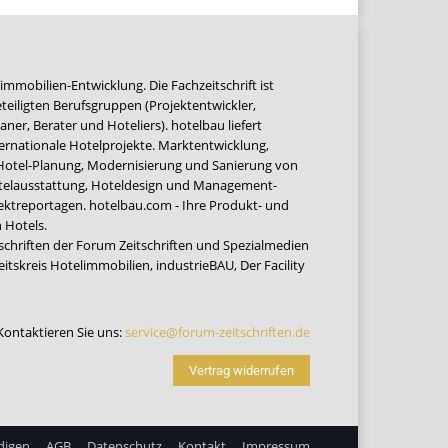
immobilien-Entwicklung. Die Fachzeitschrift ist
teiligten Berufsgruppen (Projektentwickler,
ner, Berater und Hoteliers). hotelbau liefert
ernationale Hotelprojekte. Marktentwicklung,
 Hotel-Planung, Modernisierung und Sanierung von
Hotelausstattung, Hoteldesign und Management-
jektreportagen. hotelbau.com - Ihre Produkt- und
 Hotels.
tschriften der Forum Zeitschriften und Spezialmedien
eitskreis Hotelimmobilien
,
industrieBAU
,
Der Facility
Kontaktieren Sie uns:
service@forum-zeitschriften.de
Vertrag widerrufen
digen
AGB
Datenschutz
Kontakt
Impressum