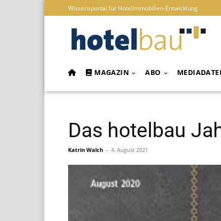
Wissensportal für Hotelimmobilien-Entwicklung
MAGAZIN
ABO
MEDIADATE
Das hotelbau Ja
Katrin Walch
-
4. August 2021