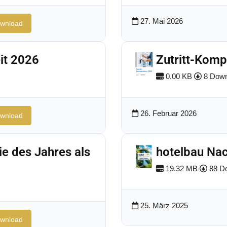
27. Mai 2026
wnload
it 2026
Zutritt-Kom
0.00 KB
8 Down
26. Februar 2026
wnload
ie des Jahres als
hotelbau Nac
19.32 MB
88 D
25. März 2025
wnload