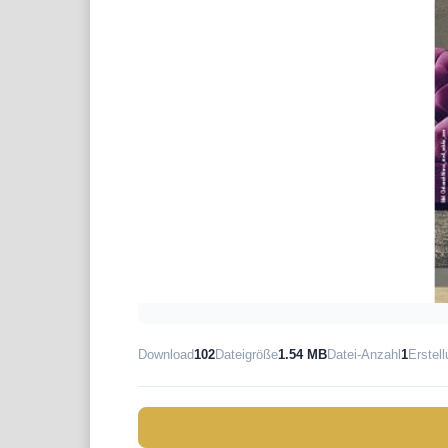
Download
102
Dateigröße
1.54 MB
Datei-Anzahl
1
Erstel