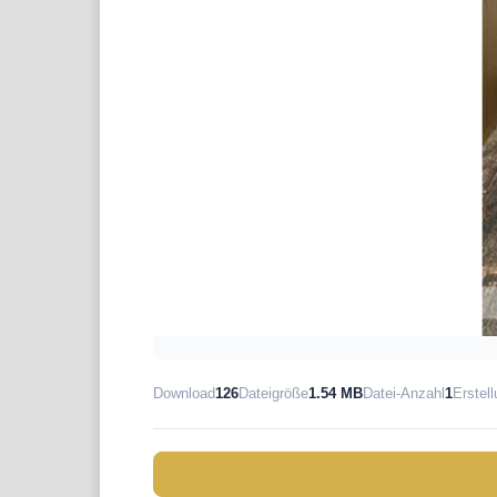
Download
126
Dateigröße
1.54 MB
Datei-Anzahl
1
Erstel