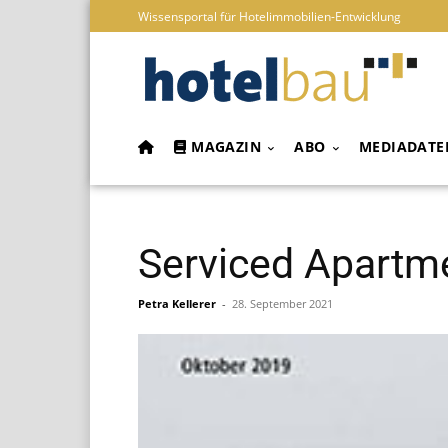
Wissensportal für Hotelimmobilien-Entwicklung
MAGAZIN
ABO
MEDIADATE
Serviced Apartm
Petra Kellerer
-
28. September 2021