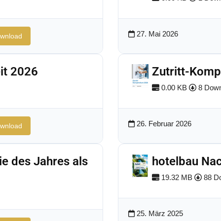
27. Mai 2026
wnload
it 2026
Zutritt-Kom
0.00 KB
8 Down
26. Februar 2026
wnload
ie des Jahres als
hotelbau Nac
19.32 MB
88 D
25. März 2025