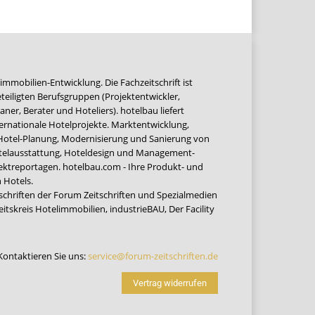
immobilien-Entwicklung. Die Fachzeitschrift ist
teiligten Berufsgruppen (Projektentwickler,
ner, Berater und Hoteliers). hotelbau liefert
ernationale Hotelprojekte. Marktentwicklung,
 Hotel-Planung, Modernisierung und Sanierung von
Hotelausstattung, Hoteldesign und Management-
jektreportagen. hotelbau.com - Ihre Produkt- und
 Hotels.
tschriften der Forum Zeitschriften und Spezialmedien
eitskreis Hotelimmobilien
,
industrieBAU
,
Der Facility
Kontaktieren Sie uns:
service@forum-zeitschriften.de
Vertrag widerrufen