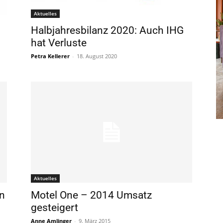
Aktuelles
Halbjahresbilanz 2020: Auch IHG
hat Verluste
Petra Kellerer
-
18. August 2020
Aktuelles
n
Motel One – 2014 Umsatz
gesteigert
Anne Amlinger
-
9. März 2015