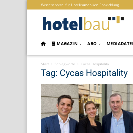
Wissensportal für Hotelimmobilien-Entwicklung
MAGAZIN
ABO
MEDIADATE
Start
Schlagworte
Cycas Hospitality
Tag: Cycas Hospitality