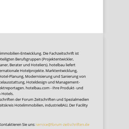
immobilien-Entwicklung. Die Fachzeitschrift ist
teiligten Berufsgruppen (Projektentwickler,
ner, Berater und Hoteliers). hotelbau liefert
ernationale Hotelprojekte. Marktentwicklung,
 Hotel-Planung, Modernisierung und Sanierung von
Hotelausstattung, Hoteldesign und Management-
jektreportagen. hotelbau.com - Ihre Produkt- und
 Hotels.
tschriften der Forum Zeitschriften und Spezialmedien
eitskreis Hotelimmobilien
,
industrieBAU
,
Der Facility
Kontaktieren Sie uns:
service@forum-zeitschriften.de