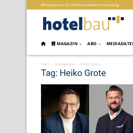
Wissensportal für Hotelimmobilien-Entwicklung
MAGAZIN
ABO
MEDIADATE
Start
Schlagworte
Heiko Grote
Tag: Heiko Grote