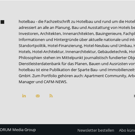
hotelbau - die Fachzeitschrift zu Hotelbau und rund um die Hotel
adressiert an alle an Planung, Bau und Ausstattung von Hotels be
Investoren, Architekten, Innenarchitekten, Bauingenieure, Fachpla
Informationen und Hintergründe über aktuelle nationale und int
Standortpolitik, Hotel-Finanzierung, Hotel-Neubau und Umbau,
Hotels, Hotel-Architektur, Innenarchitektur, Gebäudetechnik, 
Philosophien stehen im Mittelpunkt journalistisch fundierter Ob
Dienstleisterdatenbank für das Planen, Bauen und Ausrüsten von
hotelbau ist eine Publikation der Sparte Bau- und Immobilienzei
GmbH. Zum Portfolio gehören auch:
Apartment Community
,
Arb
Manager
und
CAFM-NEWS
.
ORUM Media Group
Newsletter bestellen
Abo kün