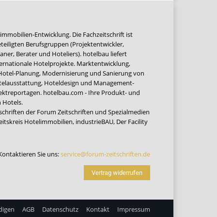
immobilien-Entwicklung. Die Fachzeitschrift ist
teiligten Berufsgruppen (Projektentwickler,
ner, Berater und Hoteliers). hotelbau liefert
ernationale Hotelprojekte. Marktentwicklung,
 Hotel-Planung, Modernisierung und Sanierung von
Hotelausstattung, Hoteldesign und Management-
jektreportagen. hotelbau.com - Ihre Produkt- und
 Hotels.
tschriften der Forum Zeitschriften und Spezialmedien
eitskreis Hotelimmobilien
,
industrieBAU
,
Der Facility
Kontaktieren Sie uns:
service@forum-zeitschriften.de
Vertrag widerrufen
digen
AGB
Datenschutz
Kontakt
Impressum