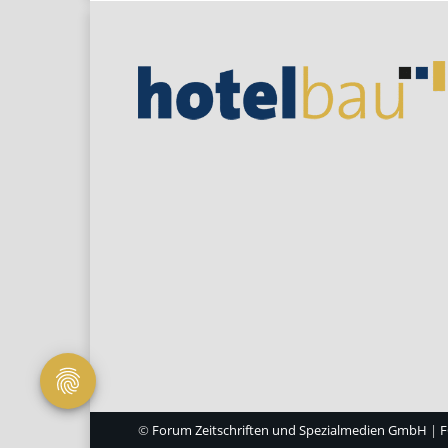
©
Forum Zeitschriften und Spezialmedien GmbH
|
F