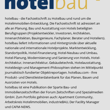
hotelbau - die Fachzeitschrift zu Hotelbau und rund um die
Hotelimmobilien-Entwicklung. Die Fachzeitschrift ist adressiert an
alle an Planung, Bau und Ausstattung von Hotels beteiligten
Berufsgruppen (Projektentwickler, Investoren, Architekten,
Innenarchitekten, Bauingenieure, Fachplaner, Berater und Hoteliers).
hotelbau liefert Informationen und Hintergründe über aktuelle
nationale und internationale Hotelprojekte. Marktentwicklung,
Standortpolitik, Hotel-Finanzierung, Hotel-Neubau und Umbau,
Hotel-Planung, Modernisierung und Sanierung von Hotels, Hotel-
Architektur, Innenarchitektur, Gebäudetechnik, Hotelausstattung,
Hoteldesign und Management-Philosophien stehen im Mittelpunkt
journalistisch fundierter Objektreportagen. hotelbau.com - Ihre
Produkt- und Dienstleisterdatenbank für das Planen, Bauen und
Ausrüsten von Hotels.
hotelbau ist eine Publikation der Sparte Bau- und
Immobilienzeitschriften der Forum Zeitschriften und Spezialmedien
GmbH. Zum Portfolio gehören auch:
Apartment Community
,
Arbeitskreis Hotelimmobilien
,
industrieBAU
,
Der Facility Manager
und
CAFM-NEWS
.