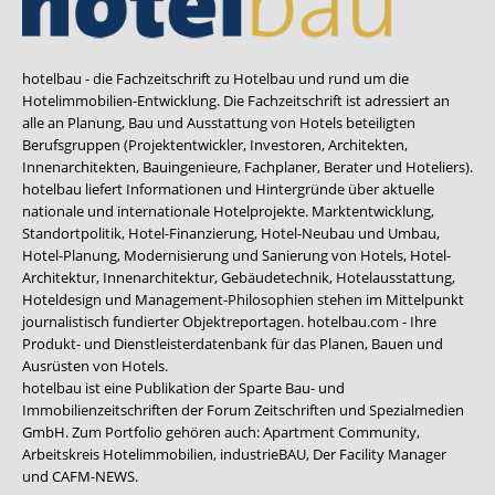
hotelbau - die Fachzeitschrift zu Hotelbau und rund um die
Hotelimmobilien-Entwicklung. Die Fachzeitschrift ist adressiert an
alle an Planung, Bau und Ausstattung von Hotels beteiligten
Berufsgruppen (Projektentwickler, Investoren, Architekten,
Innenarchitekten, Bauingenieure, Fachplaner, Berater und Hoteliers).
hotelbau liefert Informationen und Hintergründe über aktuelle
nationale und internationale Hotelprojekte. Marktentwicklung,
Standortpolitik, Hotel-Finanzierung, Hotel-Neubau und Umbau,
Hotel-Planung, Modernisierung und Sanierung von Hotels, Hotel-
Architektur, Innenarchitektur, Gebäudetechnik, Hotelausstattung,
Hoteldesign und Management-Philosophien stehen im Mittelpunkt
journalistisch fundierter Objektreportagen. hotelbau.com - Ihre
Produkt- und Dienstleisterdatenbank für das Planen, Bauen und
Ausrüsten von Hotels.
hotelbau ist eine Publikation der Sparte Bau- und
Immobilienzeitschriften der Forum Zeitschriften und Spezialmedien
GmbH. Zum Portfolio gehören auch:
Apartment Community
,
Arbeitskreis Hotelimmobilien
,
industrieBAU
,
Der Facility Manager
und
CAFM-NEWS
.