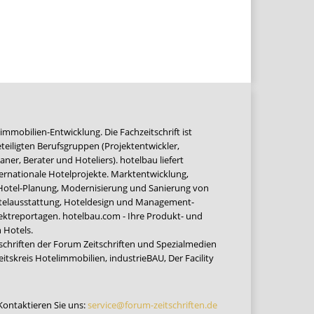
immobilien-Entwicklung. Die Fachzeitschrift ist
teiligten Berufsgruppen (Projektentwickler,
ner, Berater und Hoteliers). hotelbau liefert
ernationale Hotelprojekte. Marktentwicklung,
 Hotel-Planung, Modernisierung und Sanierung von
Hotelausstattung, Hoteldesign und Management-
jektreportagen. hotelbau.com - Ihre Produkt- und
 Hotels.
tschriften der Forum Zeitschriften und Spezialmedien
eitskreis Hotelimmobilien
,
industrieBAU
,
Der Facility
Kontaktieren Sie uns:
service@forum-zeitschriften.de