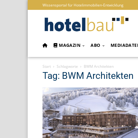
Wissensportal für Hotelimmobilien-Entwicklung
MAGAZIN
ABO
MEDIADATE
Start
Schlagworte
BWM Architekten
Tag: BWM Architekten