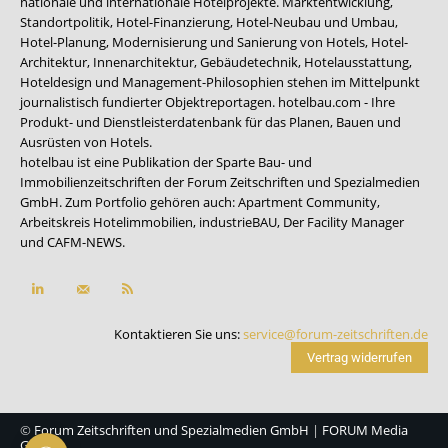
nationale und internationale Hotelprojekte. Marktentwicklung,
Standortpolitik, Hotel-Finanzierung, Hotel-Neubau und Umbau,
Hotel-Planung, Modernisierung und Sanierung von Hotels, Hotel-
Architektur, Innenarchitektur, Gebäudetechnik, Hotelausstattung,
Hoteldesign und Management-Philosophien stehen im Mittelpunkt
journalistisch fundierter Objektreportagen. hotelbau.com - Ihre
Produkt- und Dienstleisterdatenbank für das Planen, Bauen und
Ausrüsten von Hotels.
hotelbau ist eine Publikation der Sparte Bau- und
Immobilienzeitschriften der Forum Zeitschriften und Spezialmedien
GmbH. Zum Portfolio gehören auch:
Apartment Community
,
Arbeitskreis Hotelimmobilien
,
industrieBAU
,
Der Facility Manager
und
CAFM-NEWS
.
Kontaktieren Sie uns:
service@forum-zeitschriften.de
Vertrag widerrufen
©
Forum Zeitschriften und Spezialmedien GmbH
|
FORUM Media
Group