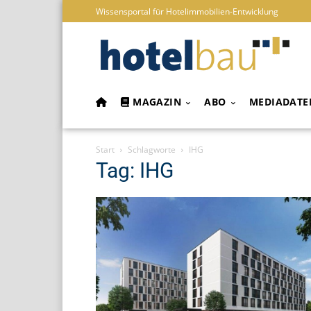
Wissensportal für Hotelimmobilien-Entwicklung
MAGAZIN
ABO
MEDIADATE
Start
Schlagworte
IHG
Tag: IHG